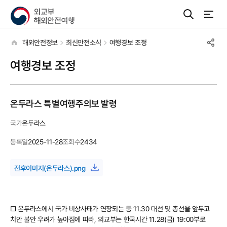
해외안전정보
최신안전소식
여행경보 조정
여행경보 조정
온두라스 특별여행주의보 발령
국가
온두라스
등록일
2025-11-28
조회수
2434
전후이미지(온두라스).png
□ 온두라스에서 국가 비상사태가 연장되는 등 11.30 대선 및 총선을 앞두고
치안 불안 우려가 높아짐에 따라, 외교부는 한국시간 11.28(금) 19:00부로