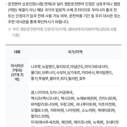
운전면허 상호인정(시험 면제)과 달리 영문운전면허 인정은 상호주의나 협정
(약정) 체결이 아닌 해당 국가의 일방적 수혜 조치이므로 우리나라 출국 전
또는 인정국가 입국 전에 사용 가능 여부, 운전허용 기간 등 우리 대사관 또는
주한 대사관을 통해 확인하시기 바랍니다.
우리 영문운전면허증 인정국가(지역) (총69개국/109지역)(2026.4월
※
기준)
대륙
국가/지역
아시아(1
나우루,
뉴질랜드,
동티모르,
마샬군도,
마이크로네시아,
7개국)
몰디브,
브루나이,
사모아,
싱가포르,
키리바시,
쿡아일랜드,
(17개 지
통가,
투발루,
팔라우,
피지,
필리핀,
호주
역)
괌,
니카라과,
도미니카공화국,
멕시코(멕시코시티, 멕시코州, 뉴에보레온州, 킨타나로州,
바하칼리포니아州, 두랑고州, 과나후아토州, 미초아칸州,
모렐로스州, 치와와州, 나야릿州, 소노라州, 케레타로州,
할리스코州),
미국(매사추세츠州, 메인州, 애리조나州, 뉴욕州, 코네티컷