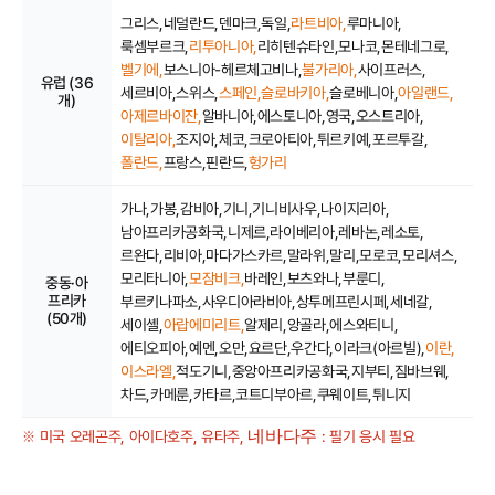
그리스,
네덜란드,
덴마크,
독일,
라트비아,
루마니아,
룩셈부르크,
리투아니아,
리히텐슈타인,
모나코,
몬테네그로,
벨기에,
보스니아-헤르체고비나,
불가리아,
사이프러스,
유럽 (36
세르비아,
스위스,
스페인,
슬로바키아,
슬로베니아,
아일랜드,
개)
아제르바이잔,
알바니아,
에스토니아,
영국,
오스트리아,
이탈리아,
조지아,
체코,
크로아티아,
튀르키예,
포르투갈,
폴란드,
프랑스,
핀란드,
헝가리
가나,
가봉,
감비아,
기니,
기니비사우,
나이지리아,
남아프리카공화국,
니제르,
라이베리아,
레바논,
레소토,
르완다,
리비아,
마다가스카르,
말라위,
말리,
모로코,
모리셔스,
모리타니아,
모잠비크,
바레인,
보츠와나,
부룬디,
중동·아
프리카
부르키나파소,
사우디아라비아,
상투메프린시페,
세네갈,
(50개)
세이셸,
아랍에미리트,
알제리,
앙골라,
에스와티니,
에티오피아,
예멘,
오만,
요르단,
우간다,
이라크(아르빌),
이란,
이스라엘,
적도기니,
중앙아프리카공화국,
지부티,
짐바브웨,
차드,
카메룬,
카타르,
코트디부아르,
쿠웨이트,
튀니지
미국 오레곤주, 아이다호주, 유타주,
: 필기 응시 필요
※
네바다주