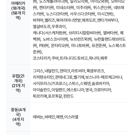
州, 노스캐롤라이나州, 일리노이州, 아이오와州, 오하이오
아메리카
州, 켄터키州, 미네소타州, 미주리州, 위스콘신州, 네브래
(18개국)
(58개 지
스카州, 노스다코타州, 사우스다코타州, 미시간州),
역)
바하마,
벨리즈,
북마리아나연방,
에콰도르,
엔티가바부다,
엘살바도르,
우루과이,
캐나다(서스캐처원州, 브리티시컬럼비아州, 앨버타州, 퀘
벡州, 노바스코시아州, 뉴브런즈윅州, 뉴펀들랜드래브라도
州, PEI州, 온타리오州, 마니토바州, 유콘준州, 노스웨스트
준州),
코스타리카,
쿠바,
트리니다드토바고,
파나마,
페루
그리스,
네덜란드,
덴마크,
라트비아,
룩셈부르크,
유럽(21
리히텐슈타인,
몬테네그로,
벨기에,
보스니아-헤르체고비나,
개국)
사이프러스(키프로스),
스위스,
스웨덴,
슬로바키아,
(21개 지
아이슬란드,
아일랜드,
에스토니아,
영국,
크로아티아,
역)
튀르키예,
포르투갈,
핀란드
중동(4개
국)
레바논,
바레인,
예멘,
이스라엘
(4개 지
역)