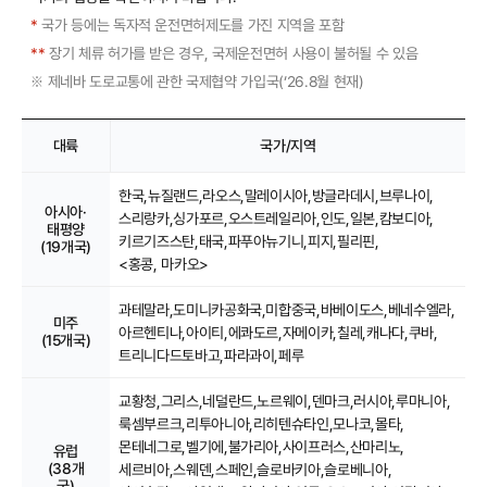
*
국가 등에는 독자적 운전면허제도를 가진 지역을 포함
**
장기 체류 허가를 받은 경우, 국제운전면허 사용이 불허될 수 있음
제네바 도로교통에 관한 국제협약 가입국(‘26.8월 현재)
※
대륙
국가/지역
한국,
뉴질랜드,
라오스,
말레이시아,
방글라데시,
브루나이,
아시아·
스리랑카,
싱가포르,
오스트레일리아,
인도,
일본,
캄보디아,
태평양
키르기즈스탄,
태국,
파푸아뉴기니,
피지,
필리핀,
(19개국)
<홍콩, 마카오>
과테말라,
도미니카공화국,
미합중국,
바베이도스,
베네수엘라,
미주
아르헨티나,
아이티,
에콰도르,
자메이카,
칠레,
캐나다,
쿠바,
(15개국)
트리니다드토바고,
파라과이,
페루
교황청,
그리스,
네덜란드,
노르웨이,
덴마크,
러시아,
루마니아,
룩셈부르크,
리투아니아,
리히텐슈타인,
모나코,
몰타,
몬테네그로,
벨기에,
불가리아,
사이프러스,
산마리노,
유럽
(38개
세르비아,
스웨덴,
스페인,
슬로바키아,
슬로베니아,
국)