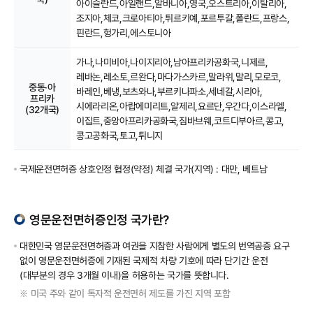
아이슬란드,
아일랜드,
알바니아,
영국,
오스트리아,
이탈리아,
조지아,
체코,
크로아티아,
튀르키예,
포르투갈,
폴란드,
프랑스,
핀란드,
헝가리,
에스토니아
가나,
나미비아,
나이지리아,
남아프리카공화국,
니제르,
레바논,
레소토,
르완다,
마다가스카르,
말라위,
말리,
모로코,
중동·아
바레인,베냉,
보츠와나,
부르키나파소,
세네갈,
시리아,
프리카
시에라리온,
아랍에미리트,
알제리,
요르단,
우간다,
이스라엘,
(32개국)
이집트,
중앙아프리카공화국,
짐바브웨,
코트디부아르,
콩고,
콩고공화국,
토고,
튀니지
국제운전면허증 상호인정 협정(약정) 체결 국가(지역) : 대만, 베트남
영문운전면허증인정 국가란?
대한민국 영문운전면허증과 여권을 지참한 사람에게 별도의 번역공증 요구
없이 영문운전면허증에 기재된 국제적 차량 기호에 따라 단기간 운전
(대부분의 경우 3개월 이내)을 허용하는 국가를 뜻합니다.
미국 주와 같이 독자적 운전면허 제도를 가진 지역 포함
※