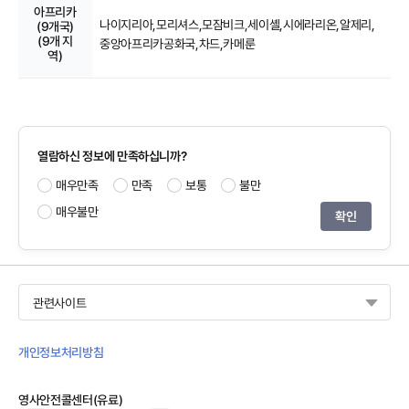
아프리카
나이지리아,
모리셔스,
모잠비크,
세이셸,
시에라리온,
알제리,
(9개국)
(9개 지
중앙아프리카공화국,
차드,
카메룬
역)
열람하신 정보에 만족하십니까?
매우만족
만족
보통
불만
매우불만
관련사이트
개인정보처리방침
영사안전콜센터(유료)