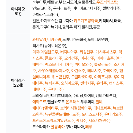
바누아투,
베트남,
부탄,
사모아,
솔로몬제도,
우즈베키스탄,
인도(고아주, 구자라트주, 마디아프라데시주, 텔랑가나주,
아시아(2
5개)
마하라슈트라주),
일본,
카자흐스탄,
캄보디아,
키르기즈공화국,
키리바시,
태국,
통가,
파푸아뉴기니,
팔라우,
피지,
필리핀,
홍콩
과테말라,
니카라과,
도미니카공화국,
도미니카연방,
멕시코(뉴에보레온주),
미국(메릴랜드주, 버지니아주, 워싱턴주, 매사추세츠주, 텍
사스주, 플로리다주, 오리건주, 미시간주, 아이다호주, 앨라
배마주, 웨스트버지니아주, 아이오와주, 콜로라도주, 조지아
주, 사우스캐롤라이나주, 아칸소주, 테네시주, 하와이주, 펜
실베니아주, 위스콘신주, 오클라호마주, 아리조나주, 루이지
아메리카
애나주, 뉴저지주, 오하이오주, 켄터키주, 유타주, 캔자스주,
(22개)
네바다주, 몬태나주)
브라질,
세인트키츠네비스,
수리남,
아이티,
앤티가바부다,
에콰도르,
엘살바도르,
온두라스,
우루과이,
칠레,
캐나다(앨버타주, 브리티시컬럼비아주, 매니토바주, 뉴브런
즈윅주, 뉴펀들랜드래브라도주, 노바스코샤주, 온타리오주,
프린스에드워드아일랜드주, 퀘벡주, 서스캐처원주),
코스타리카,
콜롬비아,
쿠바,
파나마,
페루