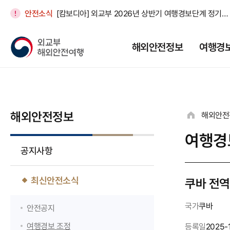
안전소식
[캄보디아] 외교부 2026년 상반기 여행경보단계 정기조정
[엘살바도르] 특별여행주의보 연장(16개국)
해외안전정보
여행경
[중국] 베이징 서우두공항 아시아나항공 터미널 변경 안내(제3터미널 -> 제2터미널)
[인도네시아] [대사관 안전공지] 자카르타 시위 주의 안내(8/
[일본] 우익단체 활동 관련 안전 유의 공지(26. 8. 6.)
해외안전정보
해외안전
여행경
공지사항
최신안전소식
쿠바 전역
국가
쿠바
안전공지
여행경보 조정
등록일
2025-1