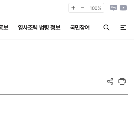
100
%
홍보
영사조력 법령 정보
국민참여