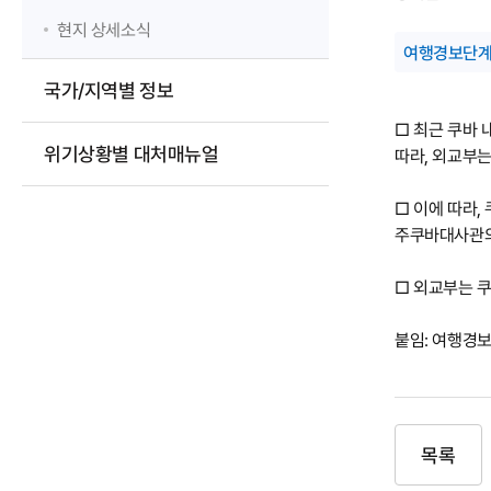
현지 상세소식
여행경보단계_
국가/지역별 정보
□ 최근 쿠바 내
위기상황별 대처매뉴얼
따라, 외교부는
□ 이에 따라
주쿠바대사관의
□ 외교부는 쿠
붙임: 여행경보
목록